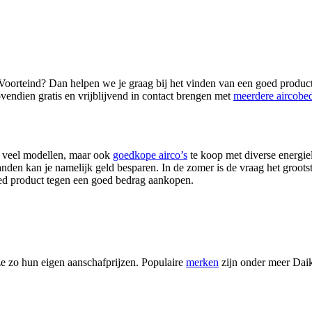
 Voorteind? Dan helpen we je graag bij het vinden van een goed product
vendien gratis en vrijblijvend in contact brengen met
meerdere aircobed
jn veel modellen, maar ook
goedkope airco’s
te koop met diverse energiel
den kan je namelijk geld besparen. In de zomer is de vraag het grootst
oed product tegen een goed bedrag aankopen.
ze zo hun eigen aanschafprijzen. Populaire
merken
zijn onder meer Daik