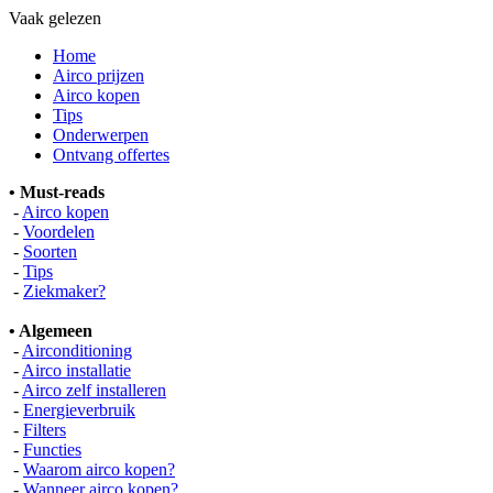
Vaak gelezen
Home
Airco prijzen
Airco kopen
Tips
Onderwerpen
Ontvang offertes
• Must-reads
-
Airco kopen
-
Voordelen
-
Soorten
-
Tips
-
Ziekmaker?
• Algemeen
-
Airconditioning
-
Airco installatie
-
Airco zelf installeren
-
Energieverbruik
-
Filters
-
Functies
-
Waarom airco kopen?
-
Wanneer airco kopen?