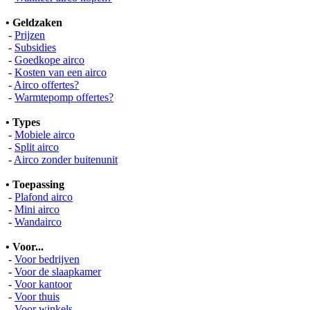
• Geldzaken
-
Prijzen
-
Subsidies
-
Goedkope airco
-
Kosten van een airco
-
Airco offertes?
-
Warmtepomp offertes?
• Types
-
Mobiele airco
-
Split airco
-
Airco zonder buitenunit
• Toepassing
-
Plafond airco
-
Mini airco
-
Wandairco
• Voor...
-
Voor bedrijven
-
Voor de slaapkamer
-
Voor kantoor
-
Voor thuis
-
Voor winkels