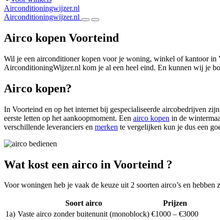
Airconditioningwijzer.nl
Airconditioningwijzer.nl
Airco kopen Voorteind
Wil je een airconditioner kopen voor je woning, winkel of kantoor in
AirconditioningWijzer.nl kom je al een heel eind. En kunnen wij je bo
Airco kopen?
In Voorteind en op het internet bij gespecialiseerde aircobedrijven zi
eerste letten op het aankoopmoment. Een
airco kopen
in de wintermaan
verschillende leveranciers en
merken
te vergelijken kun je dus een g
Wat kost een airco in Voorteind ?
Voor woningen heb je vaak de keuze uit 2 soorten airco’s en hebben 
Soort airco
Prijzen
1a)
Vaste airco zonder buitenunit (monoblock)
€1000 – €3000