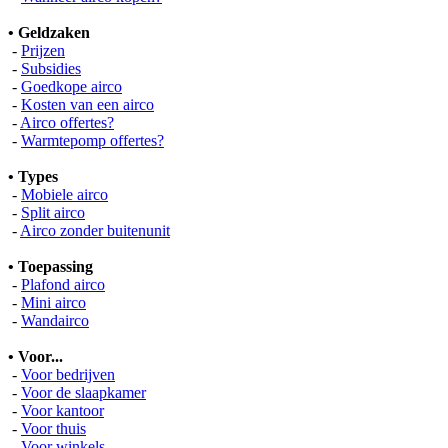
• Geldzaken
-
Prijzen
-
Subsidies
-
Goedkope airco
-
Kosten van een airco
-
Airco offertes?
-
Warmtepomp offertes?
• Types
-
Mobiele airco
-
Split airco
-
Airco zonder buitenunit
• Toepassing
-
Plafond airco
-
Mini airco
-
Wandairco
• Voor...
-
Voor bedrijven
-
Voor de slaapkamer
-
Voor kantoor
-
Voor thuis
-
Voor winkels