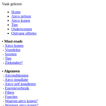
Vaak gelezen
Home
Airco prijzen
Airco kopen
Tips
Onderwerpen
Ontvang offertes
• Must-reads
-
Airco kopen
-
Voordelen
-
Soorten
-
Tips
-
Ziekmaker?
• Algemeen
-
Airconditioning
-
Airco installatie
-
Airco zelf installeren
-
Energieverbruik
-
Filters
-
Functies
-
Waarom airco kopen?
-
Wanneer airco kopen?