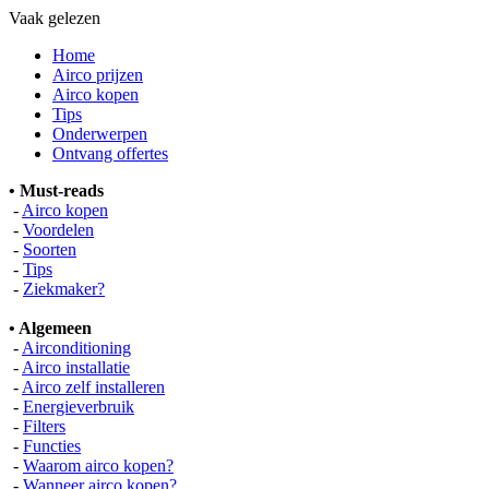
Vaak gelezen
Home
Airco prijzen
Airco kopen
Tips
Onderwerpen
Ontvang offertes
• Must-reads
-
Airco kopen
-
Voordelen
-
Soorten
-
Tips
-
Ziekmaker?
• Algemeen
-
Airconditioning
-
Airco installatie
-
Airco zelf installeren
-
Energieverbruik
-
Filters
-
Functies
-
Waarom airco kopen?
-
Wanneer airco kopen?