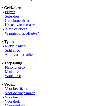
• Geldzaken
-
Prijzen
-
Subsidies
-
Goedkope airco
-
Kosten van een airco
-
Airco offertes?
-
Warmtepomp offertes?
• Types
-
Mobiele airco
-
Split airco
-
Airco zonder buitenunit
• Toepassing
-
Plafond airco
-
Mini airco
-
Wandairco
• Voor...
-
Voor bedrijven
-
Voor de slaapkamer
-
Voor kantoor
-
Voor thuis
-
Voor winkels